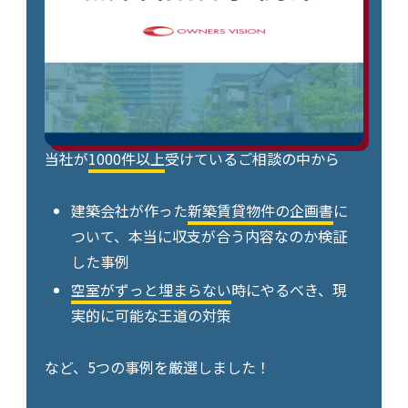
当社が
1000件以上
受けているご相談の中から
建築会社が作った
新築賃貸物件の企画書
に
ついて、本当に収支が合う内容なのか検証
した事例
空室がずっと埋まらない
時にやるべき、現
実的に可能な王道の対策
など、5つの事例を厳選しました！