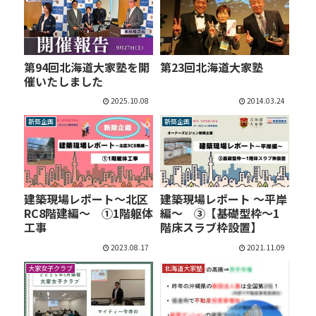
第94回北海道大家塾を開
第23回北海道大家塾
催いたしました
2025.10.08
2014.03.24
新築企画
新築企画
建築現場レポート～北区
建築現場レポート ～平岸
RC8階建編～ ①1階躯体
編～ ③【基礎型枠～1
工事
階床スラブ枠設置】
2023.08.17
2021.11.09
大家女子クラブ
北海道大家塾