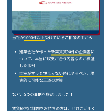
当社が
1000件以上
受けているご相談の中から
建築会社が作った
新築賃貸物件の企画書
に
ついて、本当に収支が合う内容なのか検証
した事例
空室がずっと埋まらない
時にやるべき、現
実的に可能な王道の対策
など、5つの事例を厳選しました！
賃貸経営に課題をお持ちの方は、ぜひご活用く