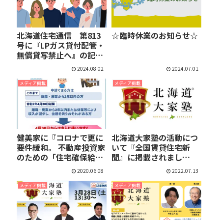
北海道住宅通信 第813
☆臨時休業のお知らせ☆
号に『LPガス貸付配管・
無償貸写禁止へ』の記事
が…
2024.08.02
2024.07.01
メディア掲載
メディア掲載
健美家に『コロナで更に
北海道大家塾の活動につ
要件緩和。 不動産投資家
いて『全国賃貸住宅新
のための「住宅確保給
聞』に掲載されまし
付…
た！！
2020.06.08
2022.07.13
メディア掲載
メディア掲載