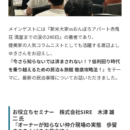
メインゲストには『新米大家vsおんぼろアパート赤鬼
荘 満室までの涙の240日』の著者であり、
健美家の人気コラムニストとしても活躍する渡辺よし
ゆきさんをお迎えし、
『今さら知らないでは済まされない！？低利回り時代
を乗り越えるための民泊＆旅館 徹底攻略法！』
をテー
マに、最新の民泊事情についてお話いただきました。
お役立ちセミナー 株式会社SIRE 木津 雄
二 氏
『オーナーが知らない仲介現場の実態 歩留