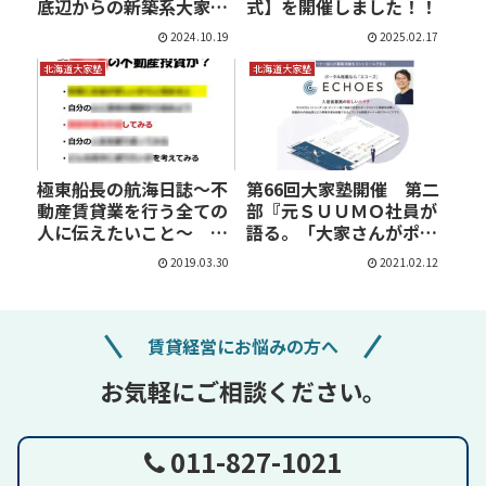
底辺からの新築系大家
式】を開催しました！！
さ…
2024.10.19
2025.02.17
北海道大家塾
北海道大家塾
極東船長の航海日誌～不
第66回大家塾開催 第二
動産賃貸業を行う全ての
部『元ＳＵＵＭＯ社員が
人に伝えたいこと～
語る。「大家さんがポ
北…
ー…
2019.03.30
2021.02.12
賃貸経営にお悩みの方へ
お気軽にご相談ください。
011-827-1021