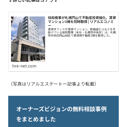
桂和商事が札幌円山で不動産投資強化、賃貸
マンション3棟を同時取得 | リアルエコノミ
ー
賃貸オフィスや賃貸マンション、飲食店ビルなどを手
掛けている桂和商事（本社・札幌市中央区）は、札幌
市中央区円山地区で賃貸用不動産3棟を取得した。同
社が、3棟を同時期に取得するのは珍しい。取得総額
は非公表。いずれの物件にも抵当権は設定されて
い…
hre-net.com
（写真はリアルエステートー記事より転載）
オーナーズビジョンの無料相談事例
をまとめました