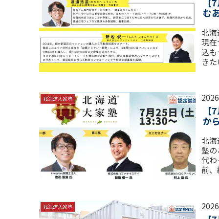
【
む
北海
現在
込も
きた
ただ
202
北海道大家塾
【
か
北海
塾の
代わ
前、
助会
202
北海道大家塾