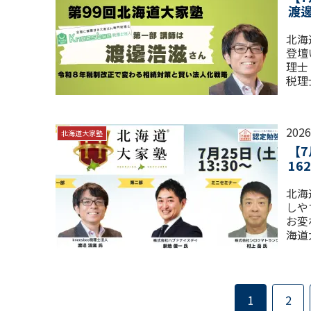
渡
北海
登壇
理士
税理
ん。
202
北海道大家塾
【
16
北海
しや
お変
海道
100
1
2