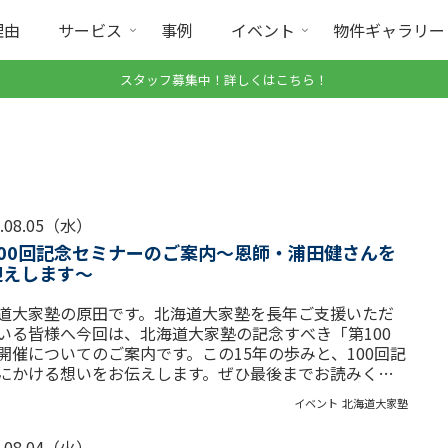
理由
サービス
事例
イベント
物件ギャラリー
スタッフ募集中！詳しくはこちら！
6.08.05（水）
100回記念セミナーのご案内〜恩師・浦田健さんを
迎えします〜
道大家塾の原田です。北海道大家塾を長年ご支援いただ
いる皆様へ今回は、北海道大家塾の記念すべき「第100
開催についてのご案内です。この15年の歩みと、100回記
にかける想いをお伝えします。ぜひ最後までお読みくだ
。
イベント
北海道大家塾
6.08.04（火）