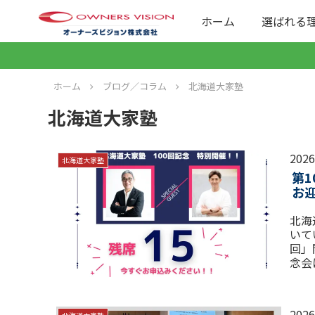
ホーム
選ばれる
ホーム
ブログ／コラム
北海道大家塾
北海道大家塾
202
北海道大家塾
第
お
北海
いて
回」
念会
さい
202