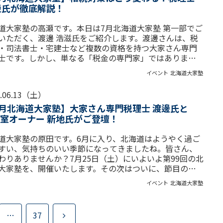
邊氏が徹底解説！
道大家塾の高瀬です。本日は7月北海道大家塾 第一部でご
いただく、渡邊 浩滋氏をご紹介します。渡邊さんは、税
・司法書士・宅建士など複数の資格を持つ大家さん専門
士です。しかし、単なる「税金の専門家」ではありませ
実家のアパート...
イベント
北海道大家塾
6.06.13（土）
7月北海道大家塾】大家さん専門税理士 渡邊氏と
2室オーナー 新地氏がご登壇！
道大家塾の原田です。6月に入り、北海道はようやく過ご
すい、気持ちのいい季節になってきましたね。皆さん、
わりありませんか？7月25日（土）にいよいよ第99回の北
大家塾を、開催いたします。その次はついに、節目の第
回が見えて...
イベント
北海道大家塾
次
…
37