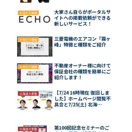
大家さん自らがポータルサ
お役立ち情報
イトへの掲載依頼ができる
新しいサービス！
三菱電機のエアコン「霧ヶ
お役立ち情報
峰」特徴と種類をご紹介
不動産オーナー様に向けて
お役立ち情報
保証会社の種類を簡単にご
紹介します！
【7/24 16時現在 復旧しま
北海道大家塾
した】ホームページ閲覧不
具合と7/25(土) 北海…
第100回記念セミナーのご
北海道大家塾