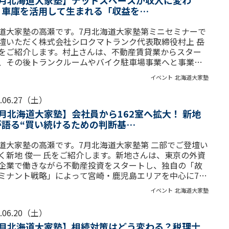
7月北海道大家塾】デッドスペースが収入に変わ
。車庫を活用して生まれる「収益を…
道大家塾の高瀬です。7月北海道大家塾第ミニセミナーで
壇いただく株式会社シロクマトランク代表取締役村上 岳
をご紹介します。村上さんは、不動産賃貸業からスター
、その後トランクルームやバイク駐車場事業へと事業を
し、遊休資産活用...
イベント
北海道大家塾
6.06.27（土）
7月北海道大家塾】会社員から162室へ拡大！ 新地
が語る“買い続けるための判断基…
道大家塾の高瀬です。7月北海道大家塾第 二部でご登壇い
く新地 俊一 氏をご紹介します。新地さんは、東京の外資
T企業で働きながら不動産投資をスタートし、独自の「故
ミナント戦略」によって宮崎・鹿児島エリアを中心に7棟
室、家...
イベント
北海道大家塾
6.06.20（土）
7月北海道大家塾】相続対策はどう変わる？税理士