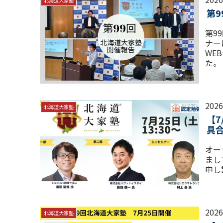
北海道大家塾
第
第9
ナー
WE
た。
202
北海道大家塾
【7
具合
オー
まし
申し
202
北海道大家塾