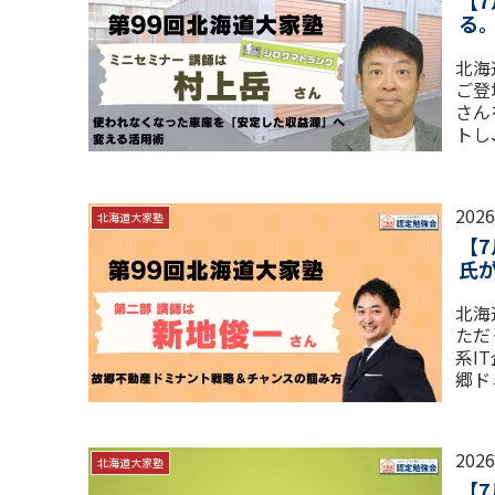
【
る
北海
ご登
さん
トし
拡大
202
北海道大家塾
【
氏
北海
ただ
系I
郷ド
147
202
北海道大家塾
【