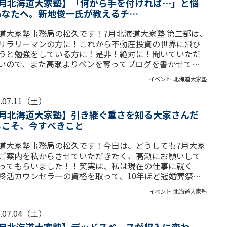
7月北海道大家塾】「何から手を付ければ…」と悩
あなたへ。新地俊一氏が教えるチ…
道大家塾事務局の松久です！7月北海道大家塾 第二部は、
サラリーマンの方に！これから不動産投資の世界に飛び
うと勉強をしている方に！是非！絶対に！聞いていただ
いので、また高瀬よりペンを奪ってブログを書かせてい
いております！笑...
イベント
北海道大家塾
6.07.11（土）
7月北海道大家塾】引き継ぐ重さを知る大家さんだ
らこそ、今すべきこと
道大家塾事務局の松久です！今日は、どうしても7月大家
ご案内を私からさせていただきたく、高瀬にお願いして
ってもらいました！！笑実は、私は現在の仕事に就く
終活カウンセラーの資格を取って、10年ほど冠婚葬祭互
の営業をしておりま...
イベント
北海道大家塾
6.07.04（土）