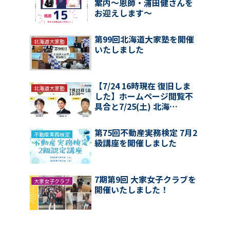
案内〜恩師・浦田健さんを
お迎えします〜
第99回北海道大家塾を開催
北海道大家塾
いたしました
【7/24 16時現在 復旧しま
北海道大家塾
した】ホームページ閲覧不
具合と7/25(土) 北海…
第75回不動産実務検定 7月2
不動産実務検定
級講座を開催しました
7期第9回 大家女子クラブを
大家女子クラブ
開催いたしました！