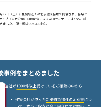
9月27日（土）に札幌駅近くの北農健保会館で開催され、会場セ
ube ライブ（限定公開）同時配信によるWEBセミナーには47名、計
ました。 第一部はCOSOJI株式...
談事例をまとめました
当社が
1000件以上
受けているご相談の中から
建築会社が作った
新築賃貸物件の企画書
につ
いて、本当に収支が合う内容なのか検証した