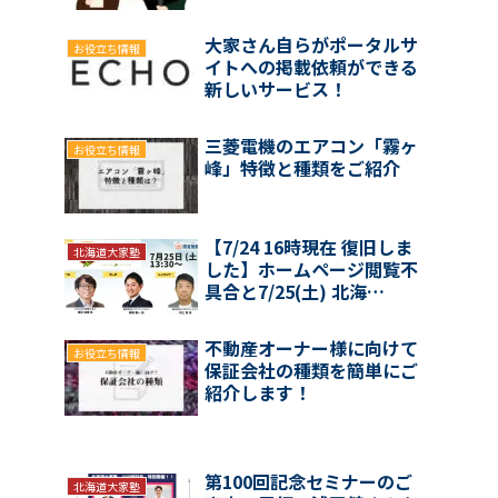
大家さん自らがポータルサ
お役立ち情報
イトへの掲載依頼ができる
新しいサービス！
三菱電機のエアコン「霧ヶ
お役立ち情報
峰」特徴と種類をご紹介
【7/24 16時現在 復旧しま
北海道大家塾
した】ホームページ閲覧不
具合と7/25(土) 北海…
不動産オーナー様に向けて
お役立ち情報
保証会社の種類を簡単にご
紹介します！
第100回記念セミナーのご
北海道大家塾