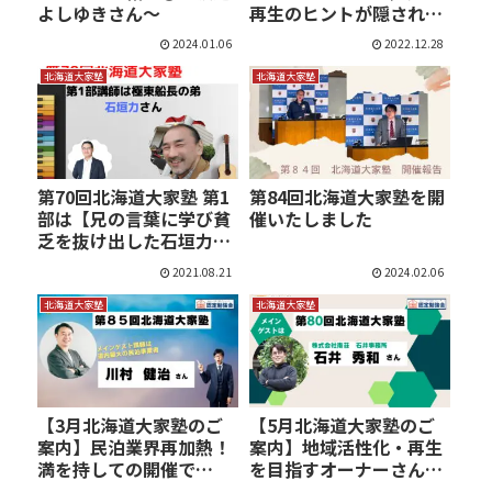
よしゆきさん～
再生のヒントが隠され
た、…
2024.01.06
2022.12.28
北海道大家塾
北海道大家塾
第70回北海道大家塾 第1
第84回北海道大家塾を開
部は【兄の言葉に学び貧
催いたしました
乏を抜け出した石垣力
さ…
2021.08.21
2024.02.06
北海道大家塾
北海道大家塾
【3月北海道大家塾のご
【5月北海道大家塾のご
案内】民泊業界再加熱！
案内】地域活性化・再生
満を持しての開催で
を目指すオーナーさんに
す！！
聴…