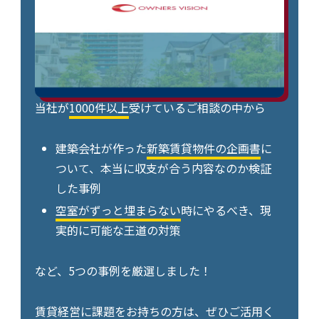
当社が
1000件以上
受けているご相談の中から
建築会社が作った
新築賃貸物件の企画書
に
ついて、本当に収支が合う内容なのか検証
した事例
空室がずっと埋まらない
時にやるべき、現
実的に可能な王道の対策
など、5つの事例を厳選しました！
賃貸経営に課題をお持ちの方は、ぜひご活用く