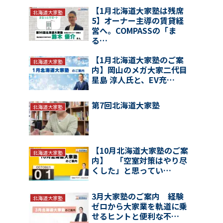
【1月北海道大家塾は残席
北海道大家塾
5】オーナー主導の賃貸経
営へ。COMPASSの「ま
る…
【1月北海道大家塾のご案
北海道大家塾
内】岡山のメガ大家二代目
星島 淳人氏と、EV充…
第7回北海道大家塾
北海道大家塾
【10月北海道大家塾のご案
北海道大家塾
内】 「空室対策はやり尽
くした」と思ってい…
3月大家塾のご案内 経験
北海道大家塾
ゼロから大家業を軌道に乗
せるヒントと便利な不…