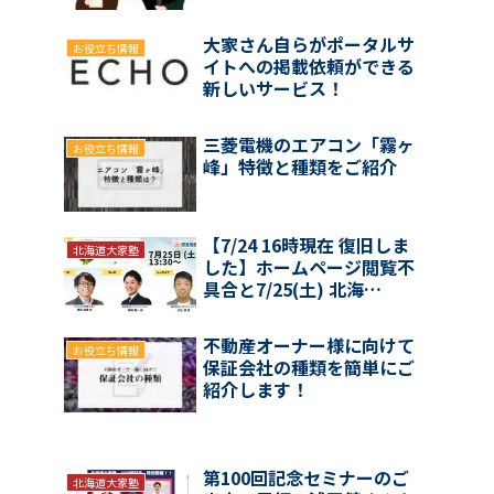
大家さん自らがポータルサ
お役立ち情報
イトへの掲載依頼ができる
新しいサービス！
三菱電機のエアコン「霧ヶ
お役立ち情報
峰」特徴と種類をご紹介
【7/24 16時現在 復旧しま
北海道大家塾
した】ホームページ閲覧不
具合と7/25(土) 北海…
不動産オーナー様に向けて
お役立ち情報
保証会社の種類を簡単にご
紹介します！
第100回記念セミナーのご
北海道大家塾