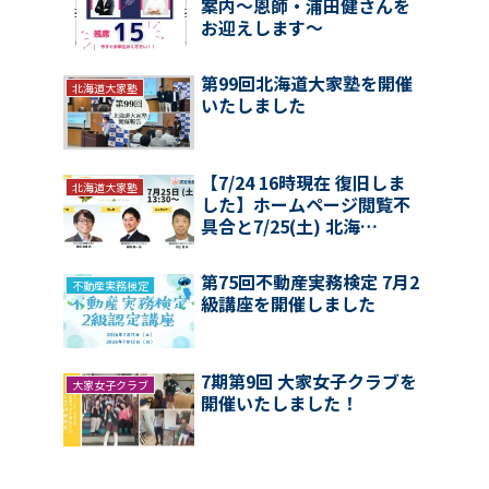
案内〜恩師・浦田健さんを
お迎えします〜
第99回北海道大家塾を開催
北海道大家塾
いたしました
【7/24 16時現在 復旧しま
北海道大家塾
した】ホームページ閲覧不
具合と7/25(土) 北海…
第75回不動産実務検定 7月2
不動産実務検定
級講座を開催しました
7期第9回 大家女子クラブを
大家女子クラブ
開催いたしました！