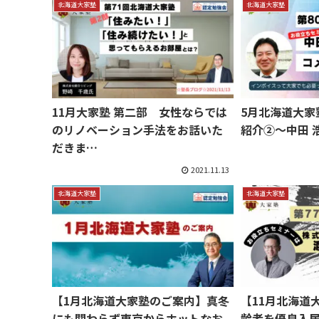
北海道大家塾
北海道大家塾
11月大家塾 第二部 女性ならでは
5月北海道大家
のリノベーション手法をお話いた
紹介②～中田 
だきま…
2021.11.13
北海道大家塾
北海道大家塾
【1月北海道大家塾のご案内】真冬
【11月北海道
にも関わらず東京からホットなお
齢者を優良入