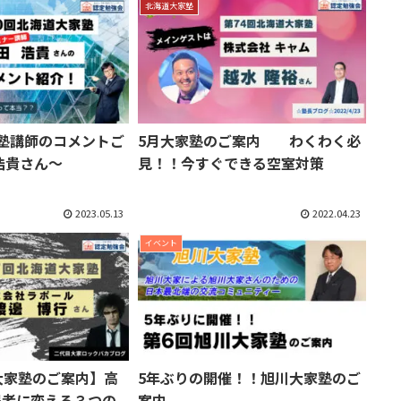
北海道大家塾
塾講師のコメントご
5月大家塾のご案内 わくわく必
浩貴さん～
見！！今すぐできる空室対策
2023.05.13
2022.04.23
イベント
大家塾のご案内】高
5年ぶりの開催！！旭川大家塾のご
居者に変える３つの
案内