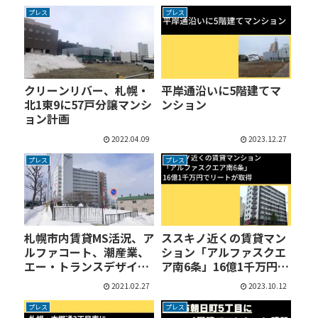
プレス
プレス
クリーンリバー、札幌・
平岸通沿いに5階建てマ
北1東9に57戸分譲マンシ
ンション
ョン計画
2022.04.09
2023.12.27
プレス
プレス
札幌市内賃貸MS活況、ア
ススキノ近くの賃貸マン
ルファコート、潮産業、
ション「アルファスクエ
エー・トランスデザイ
ア南6条」16億1千万円
ン…
で…
2021.02.27
2023.10.12
プレス
プレス