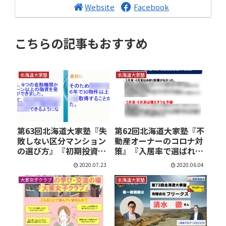
Website
Facebook
こちらの記事もおすすめ
北海道大家塾
北海道大家塾
第63回北海道大家塾『失
第62回北海道大家塾『不
敗しない区分マンション
動産オーナーのコロナ対
の選び方』『初期投資
策』『入居率で選ばれ
に…
て…
2020.07.23
2020.06.04
大家女子クラブ
北海道大家塾