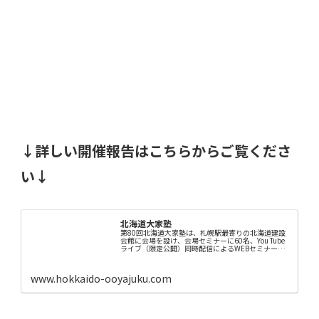
↓詳しい開催報告はこちらからご覧くださ
い↓
北海道大家塾
第80回北海道大家塾は、札幌駅最寄りの北海道建設
会館に会場を設け、会場セミナーに60名、You Tube
ライブ（限定公開）同時配信によるWEBセミナー
（帯広サテライト会場も含む）には76名の計136名が
参加の中で開催されました。 メインゲ...
www.hokkaido-ooyajuku.com