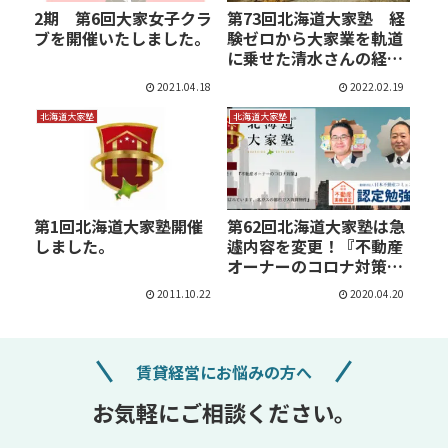
2期 第6回大家女子クラ
第73回北海道大家塾 経
ブを開催いたしました。
験ゼロから大家業を軌道
に乗せた清水さんの経
歴…
2021.04.18
2022.02.19
北海道大家塾
北海道大家塾
第1回北海道大家塾開催
第62回北海道大家塾は急
しました。
遽内容を変更！『不動産
オーナーのコロナ対策』
…
2011.10.22
2020.04.20
賃貸経営にお悩みの方へ
お気軽にご相談ください。