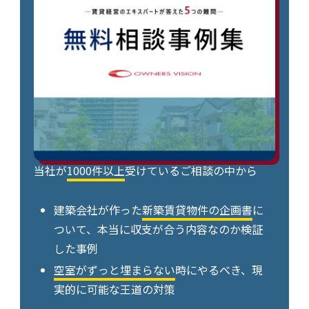
当社が
1000件以上
受けているご相談の中から
建築会社が作った
新築賃貸物件の企画書
に
ついて、本当に収支が合う内容なのか検証
した事例
空室がずっと埋まらない
時にやるべき、現
実的に可能な王道の対策