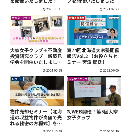
を開催いたしました！
ブを開催いたしました
2023.11.16
2021.07.21
大家女子クラブ
北海道大家塾
大家女子クラブ＋不動産
第74回北海道大家塾開催
投資研究クラブ 新築見
報告Vol.2 【お役立ちセ
学会を開催いたしまし
ミナー 宮澤 聡氏】
た！
2024.03.28
2022.06.09
レポート
大家女子クラブ
物件売却セミナー【北海
初WEB開催！第5回大家
道の収益物件が高値で売
女子クラブ
れる秘密の方程式】を
開…
2025.10.28
2020.03.19