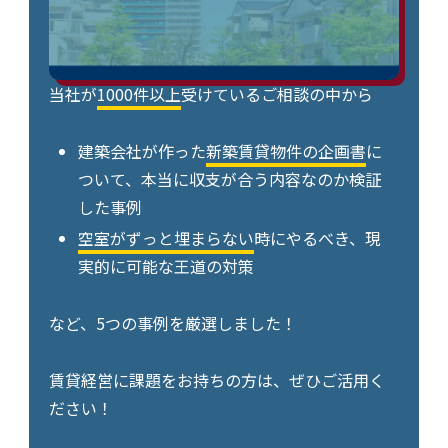
当社が
1000件以上
受けているご相談の中から
建築会社が作った
新築賃貸物件の企画書
に
ついて、本当に収支が合う内容なのか検証
した事例
空室がずっと埋まらない
時にやるべき、現
実的に可能な王道の対策
など、5つの事例を厳選しました！
賃貸経営に課題をお持ちの方は、ぜひご活用く
ださい！