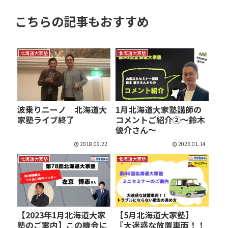
こちらの記事もおすすめ
北海道大家塾
北海道大家塾
波乗りニーノ 北海道大
1月北海道大家塾講師の
家塾ライブ終了
コメントご紹介②～鈴木
優介さん～
2018.09.22
2026.01.14
北海道大家塾
北海道大家塾
【2023年1月北海道大家
【5月北海道大家塾】
塾のご案内】この機会に
『大迷惑な放置車両！！