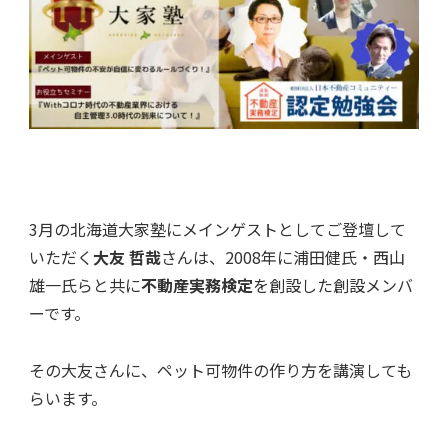
3月の北海道大家塾にメインゲストとしてご登壇して
いただく
大友 哲哉
さんは、2008年に浦田健氏・西山
雄一氏らと共に
不動産実務検定
を創設した創設メンバ
ーです。
その大友さんに、ペット可物件の作り方を講演しても
らいます。