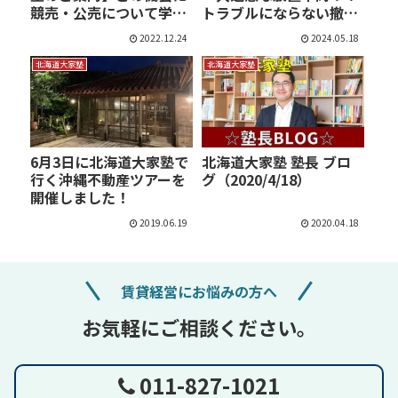
競売・公売について学び
トラブルにならない撤去
ま…
の…
2022.12.24
2024.05.18
北海道大家塾
北海道大家塾
6月3日に北海道大家塾で
北海道大家塾 塾長 ブロ
行く沖縄不動産ツアーを
グ（2020/4/18）
開催しました！
2019.06.19
2020.04.18
賃貸経営にお悩みの方へ
お気軽にご相談ください。
011-827-1021