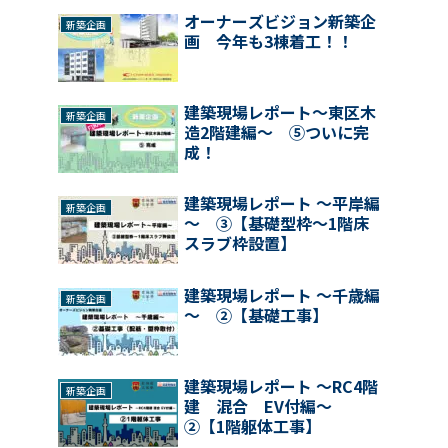
オーナーズビジョン新築企
新築企画
画 今年も3棟着工！！
建築現場レポート～東区木
新築企画
造2階建編～ ⑤ついに完
成！
建築現場レポート ～平岸編
新築企画
～ ③【基礎型枠～1階床
スラブ枠設置】
建築現場レポート ～千歳編
新築企画
～ ②【基礎工事】
建築現場レポート ～RC4階
新築企画
建 混合 EV付編～
②【1階躯体工事】