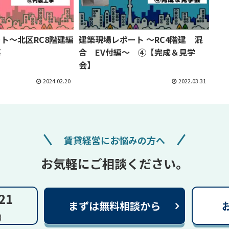
ト～北区RC8階建編
建築現場レポート ～RC4階建 混
事
合 EV付編～ ④【完成＆見学
会】
2024.02.20
2022.03.31
賃貸経営にお悩みの方へ
お気軽にご相談ください。
21
まずは無料相談から
)