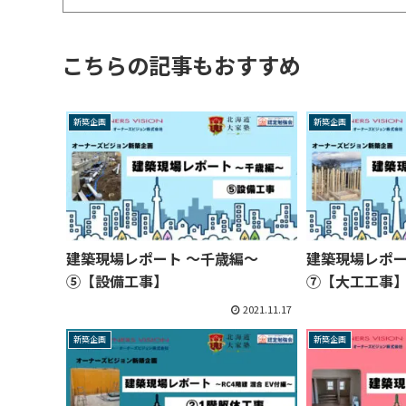
こちらの記事もおすすめ
新築企画
新築企画
建築現場レポート ～千歳編～
建築現場レポ
⑤【設備工事】
⑦【大工工事
2021.11.17
新築企画
新築企画