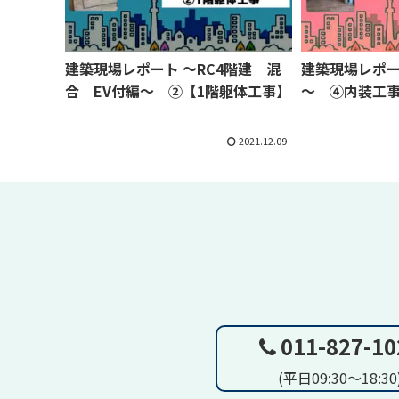
建築現場レポート ～RC4階建 混
建築現場レポー
合 EV付編～ ②【1階躯体工事】
～ ④内装工
2021.12.09
011-827-10
(平日09:30～18:30