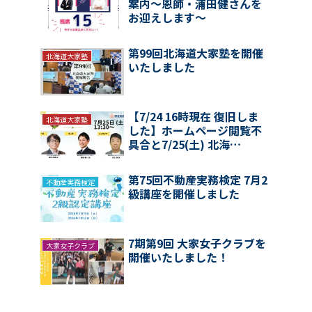
案内〜恩師・浦田健さんを
お迎えします〜
第99回北海道大家塾を開催
北海道大家塾
いたしました
【7/24 16時現在 復旧しま
北海道大家塾
した】ホームページ閲覧不
具合と7/25(土) 北海…
第75回不動産実務検定 7月2
不動産実務検定
級講座を開催しました
7期第9回 大家女子クラブを
大家女子クラブ
開催いたしました！