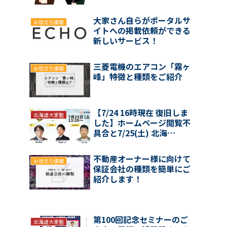
大家さん自らがポータルサ
お役立ち情報
イトへの掲載依頼ができる
新しいサービス！
三菱電機のエアコン「霧ヶ
お役立ち情報
峰」特徴と種類をご紹介
【7/24 16時現在 復旧しま
北海道大家塾
した】ホームページ閲覧不
具合と7/25(土) 北海…
不動産オーナー様に向けて
お役立ち情報
保証会社の種類を簡単にご
紹介します！
第100回記念セミナーのご
北海道大家塾