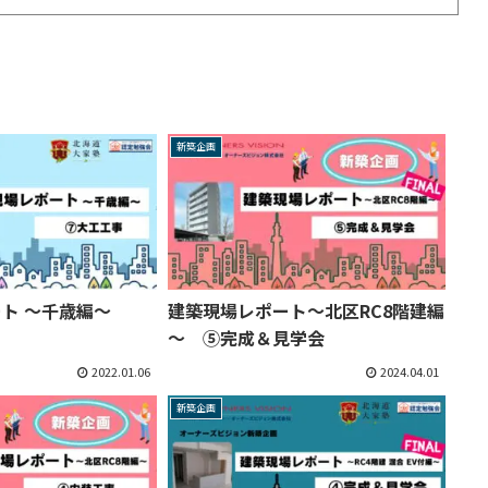
新築企画
ート ～千歳編～
建築現場レポート～北区RC8階建編
】
～ ⑤完成＆見学会
2022.01.06
2024.04.01
新築企画