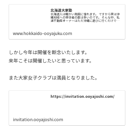
北海道大家塾
北海道人は暖かい南国に憧れます。 ですから実は沖
縄地域への移住者の数は多いのです。 そんな中、私
達不動産オーナーはただ沖縄に遊びに行くだけでな
く、 沖縄に何らかの投資も兼ねたいと思いますよ
ね。 2019年1月に沖縄大家塾の宮城さんを迎えて
「...
www.hokkaido-ooyajuku.com
しかし今年は開催を断念いたします。
来年こそは開催したいと思っています。
また大家女子クラブは満員となりました。
https://invitation.ooyajoshi.com/
invitation.ooyajoshi.com