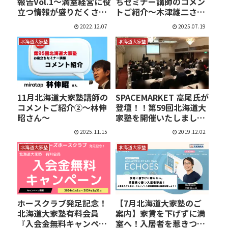
報告Vol.1～満室経営に役
ちセミナー講師のコメン
立つ情報が盛りだくさ…
トご紹介～木津雄二さん
～
2022.12.07
2025.07.19
北海道大家塾
北海道大家塾
11月北海道大家塾講師の
SPACEMARKET 高尾氏が
コメントご紹介②～林伸
登壇！！第59回北海道大
昭さん～
家塾を開催いたしまし
た。
2025.11.15
2019.12.02
北海道大家塾
北海道大家塾
ホースクラブ発足記念！
【7月北海道大家塾のご
北海道大家塾有料会員
案内】家賃を下げずに満
『入会金無料キャンペー
室へ！入居者を惹きつけ