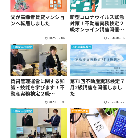
父が高齢者賃貸マンショ
新型コロナウイルス緊急
ンへ転居しました
対策！不動産実務検定２
級オンライン講座開催
決…
2025.02.04
2020.04.16
不動産実務検定
不動産実務検定
賃貸管理運営に関する知
第71回不動産実務検定 7
識・技能を学びます！不
月2級講座を開催しまし
動産実務検定２級
た
Online…
2020.05.26
2025.07.22
不動産実務検定
お役立ち情報