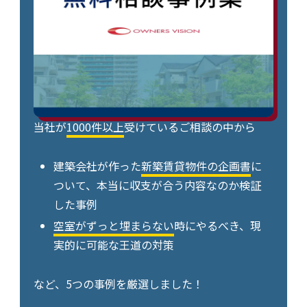
当社が
1000件以上
受けているご相談の中から
建築会社が作った
新築賃貸物件の企画書
に
ついて、本当に収支が合う内容なのか検証
した事例
空室がずっと埋まらない
時にやるべき、現
実的に可能な王道の対策
など、5つの事例を厳選しました！