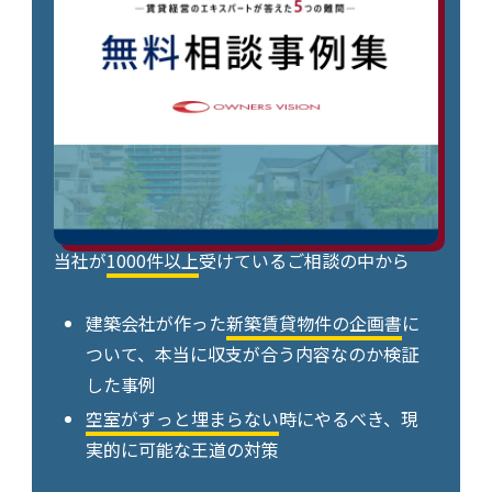
当社が
1000件以上
受けているご相談の中から
建築会社が作った
新築賃貸物件の企画書
に
ついて、本当に収支が合う内容なのか検証
した事例
空室がずっと埋まらない
時にやるべき、現
実的に可能な王道の対策