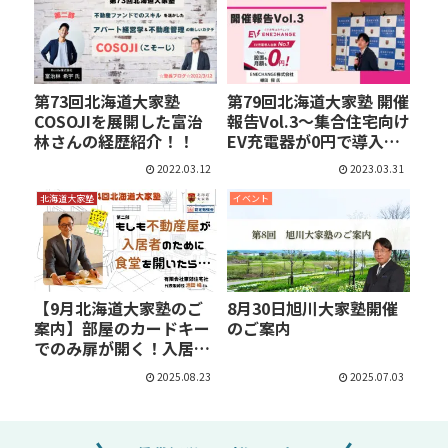
第73回北海道大家塾
第79回北海道大家塾 開催
COSOJIを展開した富治
報告Vol.3～集合住宅向け
林さんの経歴紹介！！
EV充電器が0円で導入
で…
2022.03.12
2023.03.31
北海道大家塾
イベント
【9月北海道大家塾のご
8月30日旭川大家塾開催
案内】部屋のカードキー
のご案内
でのみ扉が開く！入居者
向…
2025.08.23
2025.07.03