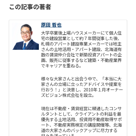
この記事の著者
原田 哲也
大学卒業後上場ハウスメーカーにて個人住
宅の建設営業として約７年間従事した後、
札幌のアパート建設専業メーカーでは地主
さんの土地活用・アパート建設、北海道有
数の賃貸仲介会社で新築投資アパートの企
画、販売に従事するなど建築・不動産業界
でキャリアを重ねる。
様々な大家さんと出会う中で、「本当に大
家さんの立場に立ったアドバイスや提案を
行おう！」と決意し、2010年１月オーナー
ズビジョン株式会社を設立。
現在は不動産・賃貸経営に精通したコンサ
ルタントとして、クライアントの利益を最
優先する土地活用、投資用不動産取得サポ
ート、不動産実務検定の講座開催等、北海
道の大家さんのバックアップに尽力する
日々を送っている。