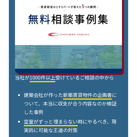
当社が
1000件以上
受けているご相談の中から
建築会社が作った
新築賃貸物件の企画書
に
ついて、本当に収支が合う内容なのか検証
した事例
空室がずっと埋まらない
時にやるべき、現
実的に可能な王道の対策