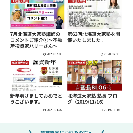
北海道大家塾
北海道大家塾
7月北海道大家塾講師の
第63回北海道大家塾を開
コメントご紹介①～不動
催いたしました。
産投資家ハリーさん～
2023.07.08
2020.07.21
北海道大家塾
北海道大家塾
新年明けましておめでと
北海道大家塾 塾長 ブロ
うございます。
グ（2019/11/16）
2021.01.02
2019.11.16
賃貸経営にお悩みの方へ