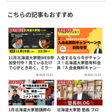
こちらの記事もおすすめ
北海道大家塾
北海道大家塾
11月北海道大家塾WEB参
入会するなら今がチャン
加受付中！見ているだけ
ス！北海道大家塾有料会
で心がときめく、ミラタ
員『入会金無料キャン
ッ…
ペ…
2025.11.21
2022.11.01
北海道大家塾
北海道大家塾
1月北海道大家塾講師の
北海道大家塾 塾長 ブロ