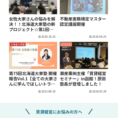
女性大家さんの悩みを解
不動産実務検定マスター
決！！北海道大家塾の新
認定講座開催
プロジェクト☆第1回
『大…
2019.10.25
2019.06.25
北海道大家塾
イベント
第75回北海道大家塾 開催
潮産業㈱主催「賃貸経営
報告Vol.1【全ての大家さ
セミナー」in函館！原田
んに学んでほしいトラ…
塾長が登壇しました！
2022.08.10
2026.05.29
賃貸経営にお悩みの方へ