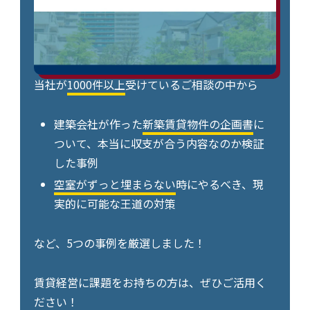
当社が
1000件以上
受けているご相談の中から
建築会社が作った
新築賃貸物件の企画書
に
ついて、本当に収支が合う内容なのか検証
した事例
空室がずっと埋まらない
時にやるべき、現
実的に可能な王道の対策
など、5つの事例を厳選しました！
賃貸経営に課題をお持ちの方は、ぜひご活用く
ださい！