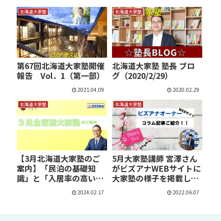
北海道大家塾
北海道大家塾
第67回北海道大家塾開催
北海道大家塾 塾長 ブロ
報告 Vol．1（第一部）
グ（2020/2/29）
2021.04.09
2020.02.29
北海道大家塾
北海道大家塾
【3月北海道大家塾のご
5月大家塾講師 宮澤さん
案内】「民泊の基礎知
がビズアナWEBサイトに
識」と「入居率の高いオ
大家塾の様子を掲載して
ーナ…
く…
2024.02.17
2022.06.07