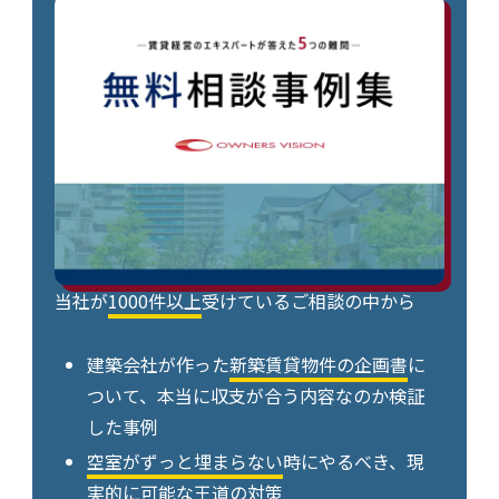
当社が
1000件以上
受けているご相談の中から
建築会社が作った
新築賃貸物件の企画書
に
ついて、本当に収支が合う内容なのか検証
した事例
空室がずっと埋まらない
時にやるべき、現
実的に可能な王道の対策