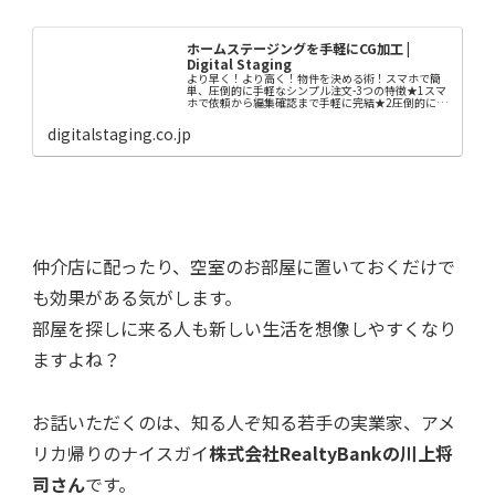
ホームステージングを手軽にCG加工 |
Digital Staging
より早く！より高く！物件を決める術！スマホで簡
単、圧倒的に手軽なシンプル注文-3つの特徴★1スマ
ホで依頼から編集確認まで手軽に完結★2圧倒的に早
く、圧倒的に安い（1枚4,950円税込、48時間以内納
品）★3ハイクオリティな画質と編集技術
digitalstaging.co.jp
仲介店に配ったり、
空室のお部屋に置いておくだけで
も
効果がある気がします。
部屋を探しに来る人も
新しい生活を想像しやすくなり
ますよね？
お話いただくのは、知る人ぞ知る
若手の実業家、アメ
リカ帰りのナイスガイ
株式会社RealtyBankの川上将
司さん
です。