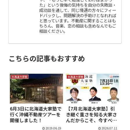
た」という後悔の気持ちを自分の失敗談・
成功談を通して、同じ境遇の方々にフィー
ドバックし、問題解決の手助けとなれれば
と思っています。不動産に関することはも
ちろん、音楽、恋の相談も含めなんでもご
相談ください。
こちらの記事もおすすめ
北海道大家塾
北海道大家塾
6月3日に北海道大家塾で
【7月北海道大家塾】引
行く沖縄不動産ツアーを
き継ぐ重さを知る大家さ
開催しました！
んだからこそ、今すべき
こ…
2019.06.19
2026.07.11