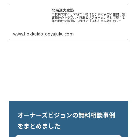
北海道大家塾
二代目大家として親から物件を引継ぐ苦労と奮闘、築
古物件のトラブル・再生とリフォーム、そして築４１
年の物件を満室にし続ける『よねちゃん流』のノウハ
ウを徹底解説！！
www.hokkaido-ooyajuku.com
オーナーズビジョンの無料相談事例
をまとめました