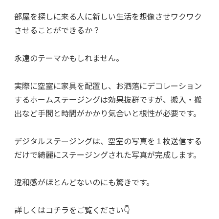
部屋を探しに来る人に
新しい生活を想像させ
ワクワク
させることができるか？
永遠のテーマかもしれません。
実際に空室に家具を配置し、
お洒落にデコレーション
する
ホームステージングは効果抜群ですが、
搬入・搬
出など手間と時間がかかり
気合いと根性が必要です。
デジタルステージングは、
空室の写真を１枚送信する
だけで
綺麗にステージングされた
写真が完成します。
違和感がほとんどないのにも驚きです。
詳しくはコチラをご覧ください👇