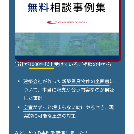
当社が
1000件以上
受けているご相談の中から
建築会社が作った
新築賃貸物件の企画書
に
ついて、本当に収支が合う内容なのか検証
した事例
空室がずっと埋まらない
時にやるべき、現
実的に可能な王道の対策
など、5つの事例を厳選しました！