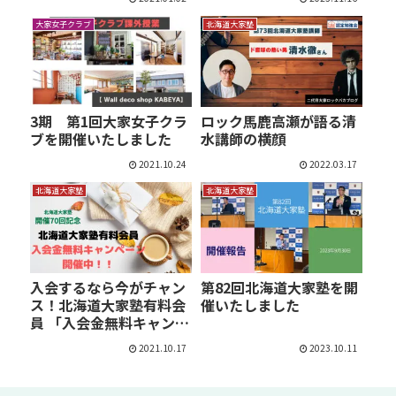
大家女子クラブ
北海道大家塾
3期 第1回大家女子クラ
ロック馬鹿高瀬が語る清
ブを開催いたしました
水講師の横顔
2021.10.24
2022.03.17
北海道大家塾
北海道大家塾
入会するなら今がチャン
第82回北海道大家塾を開
ス！北海道大家塾有料会
催いたしました
員 「入会金無料キャン
ペ…
2021.10.17
2023.10.11