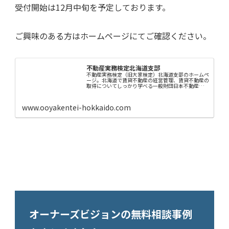
受付開始は12月中旬を予定しております。
ご興味のある方はホームページにてご確認ください。
不動産実務検定北海道支部
不動産実務検定（旧大家検定）北海道支部のホームペ
ージ。北海道で賃貸不動産の経営管理、賃貸不動産の
取得についてしっかり学べる一般財団日本不動産コミ
ュニティが主催するスクールです。
www.ooyakentei-hokkaido.com
オーナーズビジョンの無料相談事例