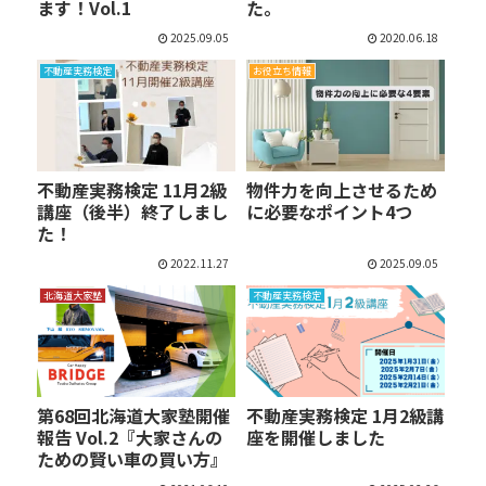
ます！Vol.1
た。
2025.09.05
2020.06.18
不動産実務検定
お役立ち情報
不動産実務検定 11月2級
物件力を向上させるため
講座（後半）終了しまし
に必要なポイント4つ
た！
2022.11.27
2025.09.05
北海道大家塾
不動産実務検定
第68回北海道大家塾開催
不動産実務検定 1月2級講
報告 Vol.2『大家さんの
座を開催しました
ための賢い車の買い方』