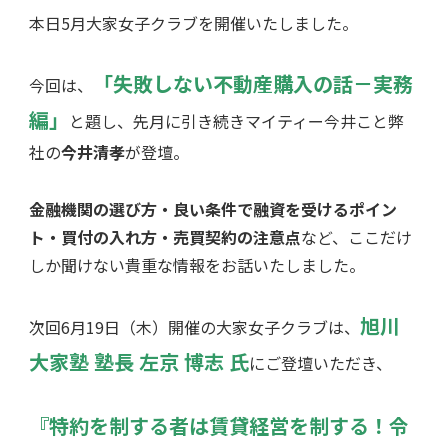
本日5月大家女子クラブを開催いたしました。
「失敗しない不動産購入の話－実務
今回は、
編」
と題し、先月に引き続きマイティー今井こと弊
社の
今井清孝
が登壇。
金融機関の選び方・良い条件で融資を受けるポイン
ト・買付の入れ方・売買契約の注意点
など、ここだけ
しか聞けない貴重な情報をお話いたしました。
旭川
次回6月19日（木）開催の大家女子クラブは、
大家塾 塾長 左京 博志 氏
にご登壇いただき、
『特約を制する者は賃貸経営を制する！令