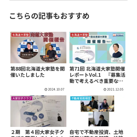
こちらの記事もおすすめ
北海道大家塾
北海道大家塾
第88回北海道大家塾を開
第71回 北海道大家塾開催
催いたしました
レポートVol.1 『募集活
動で考えるべき重要な…
2024.10.07
2021.12.05
大家女子クラブ
不動産実務検定
２期 第４回大家女子ク
自宅で不動産投資、土地