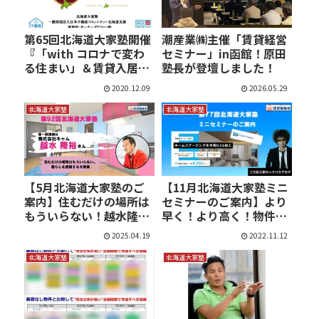
第65回北海道大家塾開催
潮産業㈱主催「賃貸経営
『「with コロナで変わ
セミナー」in函館！原田
る住まい」＆賃貸入居者
塾長が登壇しました！
ニ…
2020.12.09
2026.05.29
北海道大家塾
北海道大家塾
【5月北海道大家塾のご
【11月北海道大家塾ミニ
案内】住むだけの場所は
セミナーのご案内】より
もういらない！越水隆裕
早く！より高く！物件
氏…
を…
2025.04.19
2022.11.12
北海道大家塾
北海道大家塾