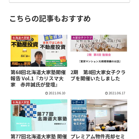
こちらの記事もおすすめ
北海道大家塾
大家女子クラブ
第68回北海道大家塾開催
2期 第8回大家女子クラ
報告 Vol.1『カリスマ大
ブを開催いたしました
家 赤井誠氏が登壇』
2021.06.10
2021.06.17
北海道大家塾
レポート
第77回北海道大家塾 開催
プレミアム物件売却セミ