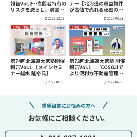
報告Vol.2～高齢者特有の
ナー【北海道の収益物件
リスクを減らし、満室…
が高値で売れる秘密の
方…
2022.12.07
2026.06.29
北海道大家塾
北海道大家塾
第74回北海道大家塾開催
第73回北海道大家塾 開催
報告Vol.1 【メインセミ
報告Vol.1 『COSOJIで
ナー越水 隆裕氏】
より便利な不動産管理
を…
2022.06.09
2022.04.05
賃貸経営にお悩みの方へ
お気軽にご相談ください。