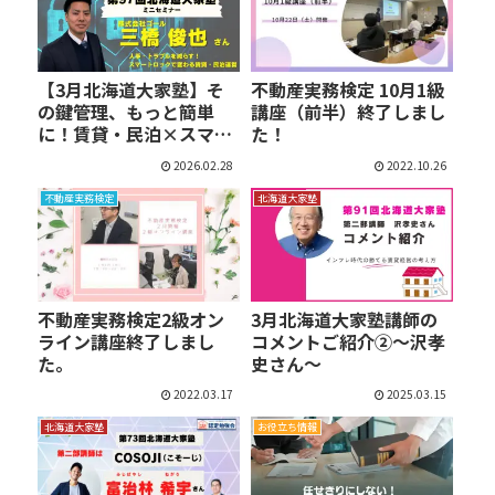
【3月北海道大家塾】そ
不動産実務検定 10月1級
の鍵管理、もっと簡単
講座（前半）終了しまし
に！賃貸・民泊×スマー
た！
トロ…
2026.02.28
2022.10.26
不動産実務検定
北海道大家塾
不動産実務検定2級オン
3月北海道大家塾講師の
ライン講座終了しまし
コメントご紹介②～沢孝
た。
史さん～
2022.03.17
2025.03.15
北海道大家塾
お役立ち情報