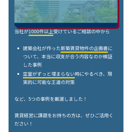
当社が
1000件以上
受けているご相談の中から
建築会社が作った
新築賃貸物件の企画書
に
ついて、本当に収支が合う内容なのか検証
した事例
空室がずっと埋まらない
時にやるべき、現
実的に可能な王道の対策
など、5つの事例を厳選しました！
賃貸経営に課題をお持ちの方は、ぜひご活用く
ださい！