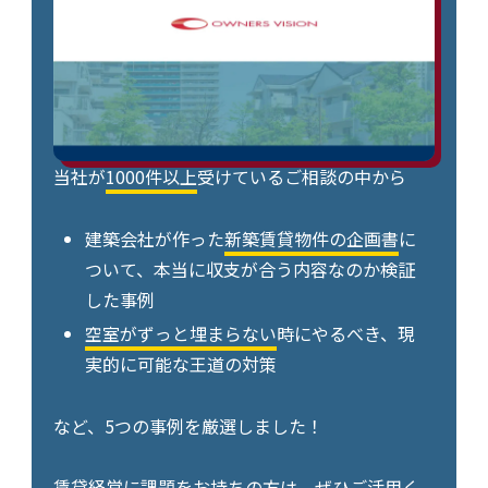
当社が
1000件以上
受けているご相談の中から
建築会社が作った
新築賃貸物件の企画書
に
ついて、本当に収支が合う内容なのか検証
した事例
空室がずっと埋まらない
時にやるべき、現
実的に可能な王道の対策
など、5つの事例を厳選しました！
賃貸経営に課題をお持ちの方は、ぜひご活用く