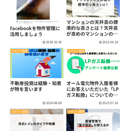
マンションの天井高の標
準的な高さとは？天井高
facebookを物件管理に
が高めのマンションの
活用しましょう
メ…
2018.10.30
2022.04.26
お役立ち情報
お役立ち情報
不動産投資は経験・知恵
オール電化物件入居者様
が物を言います
にお答えいただいた「LP
ガス転換」についての
ア…
2024.08.09
2023.07.24
お役立ち情報
お役立ち情報